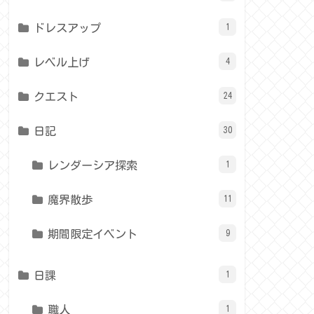
ドレスアップ
1
レベル上げ
4
クエスト
24
日記
30
レンダーシア探索
1
魔界散歩
11
期間限定イベント
9
日課
1
職人
1