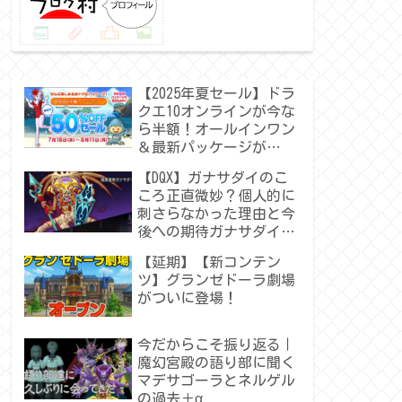
【2025年夏セール】ドラ
クエ10オンラインが今な
ら半額！オールインワン
＆最新パッケージが
50％OFF！
【DQX】ガナサダイのこ
ころ正直微妙？個人的に
刺さらなかった理由と今
後への期待ガナサダイの
こころ
【延期】【新コンテン
ツ】グランゼドーラ劇場
がついに登場！
今だからこそ振り返る｜
魔幻宮殿の語り部に聞く
マデサゴーラとネルゲル
の過去＋α