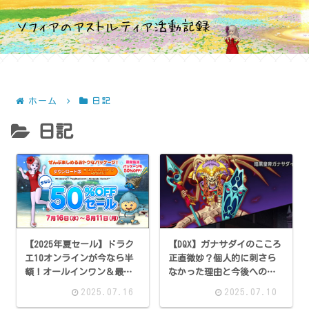
ホーム
日記
日記
【2025年夏セール】ドラク
【DQX】ガナサダイのこころ
エ10オンラインが今なら半
正直微妙？個人的に刺さら
額！オールインワン＆最新
なかった理由と今後への期
パッケージが50％OFF！
待ガナサダイのこころ
2025.07.16
2025.07.10