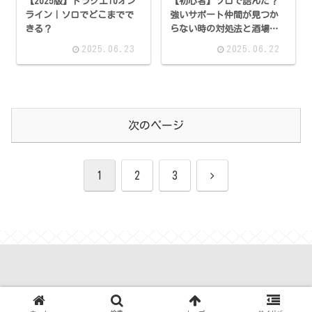
【2025版】ドラクエ10オン
【初心者】ソロで詰んだ？
ライン｜ソロでどこまでで
強いサポート仲間が見つか
きる？
らない時の対処法と酒場フ
レンドの作り方
2025.06.23
2025.06.22
次のページ
次
1
2
3
へ
© 2024 ソフィアのアストルティア活動記録.