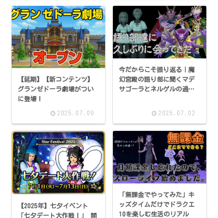
今だからこそ振り返る｜魔
【延期】【新コンテンツ】
幻宮殿の語り部に聞くマデ
グランゼドーラ劇場がつい
サゴーラとネルゲルの過去
に登場！
＋α
2025.07.09
2025.07.02
「無課金でやってみた」キ
ッズタイムだけでドラクエ
【2025年】七夕イベント
10を楽しむ生活のリアル
「七夕デート大作戦！」 開