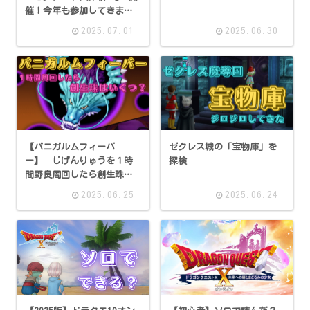
催！今年も参加してきまし
た
2025.07.01
2025.06.30
【パニガルムフィーバ
ゼクレス城の「宝物庫」を
ー】 じげんりゅうを１時
探検
間野良周回したら創生珠は
いくつ集まるのか
2025.06.25
2025.06.24