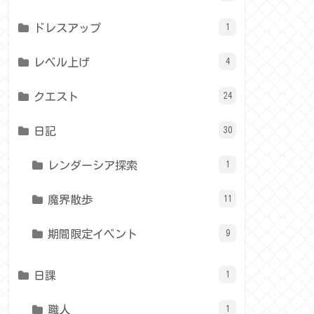
ドレスアップ
1
レベル上げ
4
クエスト
24
日記
30
レンダーシア探索
1
魔界散歩
11
期間限定イベント
9
日課
1
職人
1