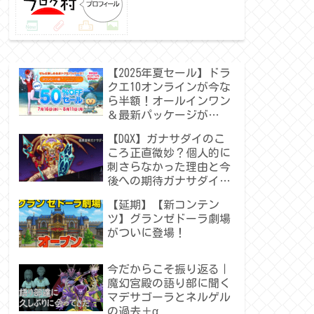
【2025年夏セール】ドラ
クエ10オンラインが今な
ら半額！オールインワン
＆最新パッケージが
50％OFF！
【DQX】ガナサダイのこ
ころ正直微妙？個人的に
刺さらなかった理由と今
後への期待ガナサダイの
こころ
【延期】【新コンテン
ツ】グランゼドーラ劇場
がついに登場！
今だからこそ振り返る｜
魔幻宮殿の語り部に聞く
マデサゴーラとネルゲル
の過去＋α