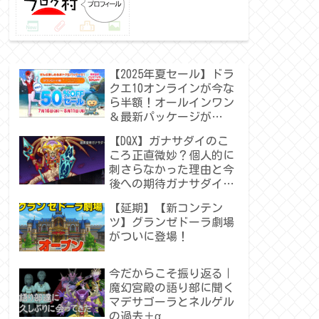
【2025年夏セール】ドラ
クエ10オンラインが今な
ら半額！オールインワン
＆最新パッケージが
50％OFF！
【DQX】ガナサダイのこ
ころ正直微妙？個人的に
刺さらなかった理由と今
後への期待ガナサダイの
こころ
【延期】【新コンテン
ツ】グランゼドーラ劇場
がついに登場！
今だからこそ振り返る｜
魔幻宮殿の語り部に聞く
マデサゴーラとネルゲル
の過去＋α