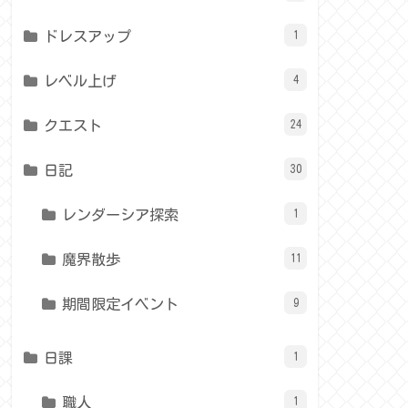
ドレスアップ
1
レベル上げ
4
クエスト
24
日記
30
レンダーシア探索
1
魔界散歩
11
期間限定イベント
9
日課
1
職人
1