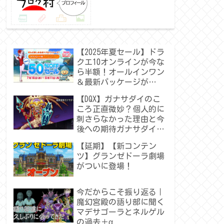
【2025年夏セール】ドラ
クエ10オンラインが今な
ら半額！オールインワン
＆最新パッケージが
50％OFF！
【DQX】ガナサダイのこ
ころ正直微妙？個人的に
刺さらなかった理由と今
後への期待ガナサダイの
こころ
【延期】【新コンテン
ツ】グランゼドーラ劇場
がついに登場！
今だからこそ振り返る｜
魔幻宮殿の語り部に聞く
マデサゴーラとネルゲル
の過去＋α